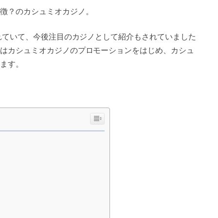
徴？のカシュミオカジノ。
されていて、今後注目のカジノとして紹介もされていました
はカシュミオカジノのプロモーションをはじめ、カシュ
ます。