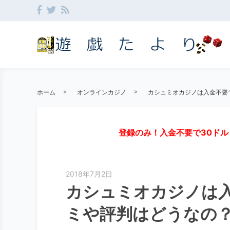
ホーム
オンラインカジノ
カシュミオカジノは入金不要
登録のみ！入金不要で30ドル
2018年7月2日
カシュミオカジノは
ミや評判はどうなの