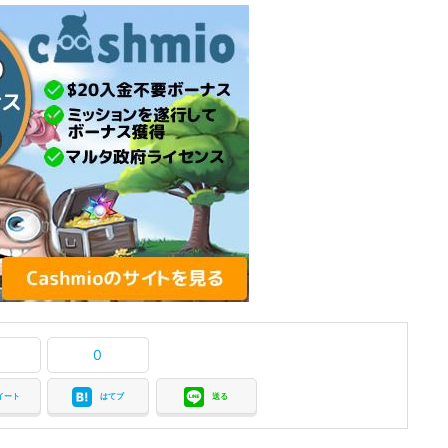
0
イート
はてブ
送る