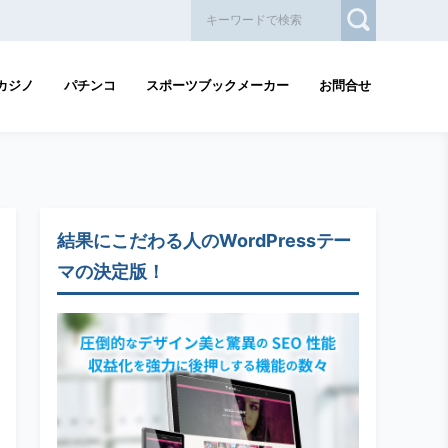
カジノ
パチンコ
スポーツブックメーカー
お問合せ
結果にこだわる人のWordPressテー
マの決定版！