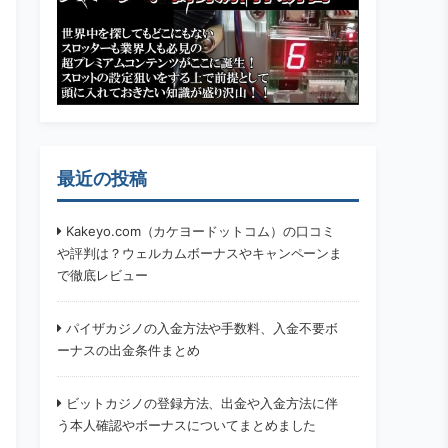
最近の投稿
Kakeyo.com（カケヨードットコム）の口コミ
や評判は？ウェルカムボーナスやキャンペーンま
で徹底レビュー
パイザカジノの入金方法や手数料、入金不要ボ
ーナスの出金条件まとめ
ビットカジノの登録方法、出金や入金方法に伴
う本人確認やボーナスについてまとめました