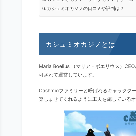
カシュミオカジノの口コミや評判は？
カシュミオカジノとは
Maria Boelius （マリア・ボエリウ
可されて運営しています。
Cashmioファミリーと呼ばれるキャラク
楽しませてくれるように工夫を施しているオ