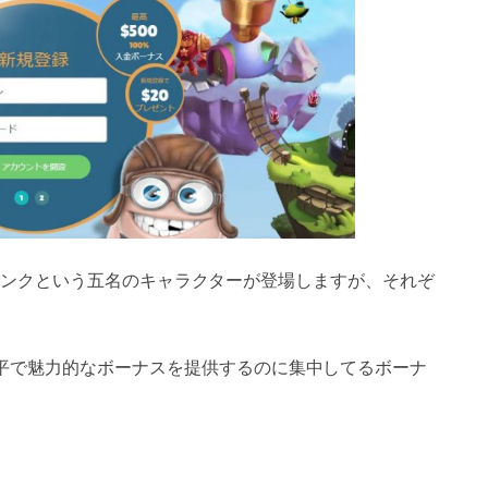
ンクという五名のキャラクターが登場しますが、それぞ
平で魅力的なボーナスを提供するのに集中してるボーナ