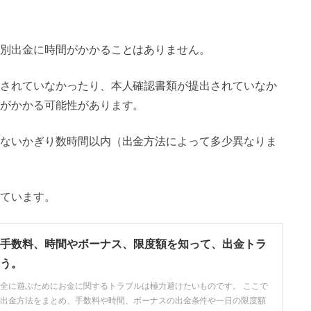
別出金に時間がかかることはありません。
されていなかったり、本人確認書類が提出されていなか
がかかる可能性があります。
ないかぎり数時間以内（出金方法によって多少異なりま
ています。
手数料、時間やボーナス、限度額を知って、出金トラ
う。
全に遊ぶためにお金に関するトラブルは極力避けたいものです。 ここで
出金方法をまとめ、手数料や時間、ボーナスの出金条件や一日の限度額