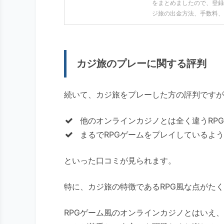
をまとめましたので、登録
ジ旅の出金方法、手数料、
カジ旅のプレーに関する評判
続いて、カジ旅をプレーした方の評判ですが
他のオンラインカジノとは全く違うRP
まるでRPGゲームをプレイしているよ
といった口コミが見られます。
特に、カジ旅の特徴であるRPG風な点がた
RPGゲーム風のオンラインカジノとはいえ