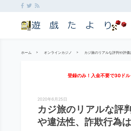
ホーム
オンラインカジノ
カジ旅のリアルな評判や評価
登録のみ！入金不要で30ドル
2020年6月25日
カジ旅のリアルな評
や違法性、詐欺行為