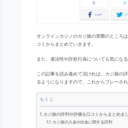
0
0
シェア
ツ
オンラインカジノのカジ旅の実際のところは
コミからまとめていきます。
また、違法性や詐欺行為についても気になる
この記事を読み進めて頂ければ、カジ旅の評
るようになりますので、これからプレーされ
もくじ
カジ旅の評判や評価を口コミからまとめま
カジ旅の入金や出金に関する評判