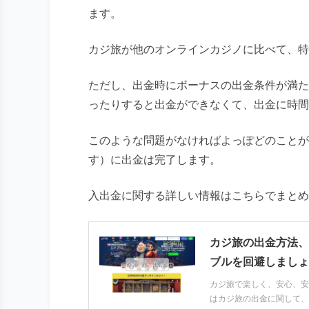
ます。
カジ旅が他のオンラインカジノに比べて、特
ただし、出金時にボーナスの出金条件が満た
ったりすると出金ができなくて、出金に時間
このような問題がなければよっぽどのことが
す）に出金は完了します。
入出金に関する詳しい情報はこちらでまとめ
カジ旅の出金方法、
ブルを回避しましょ
カジ旅で楽しく、安心、安
はカジ旅の出金に関して、