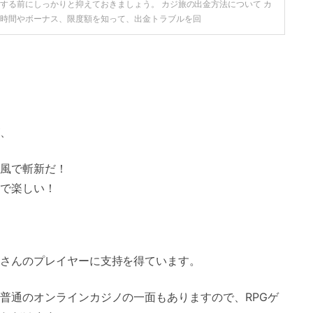
する前にしっかりと抑えておきましょう。 カジ旅の出金方法について カ
時間やボーナス、限度額を知って、出金トラブルを回
、
G風で斬新だ！
うで楽しい！
くさんのプレイヤーに支持を得ています。
、普通のオンラインカジノの一面もありますので、RPGゲ