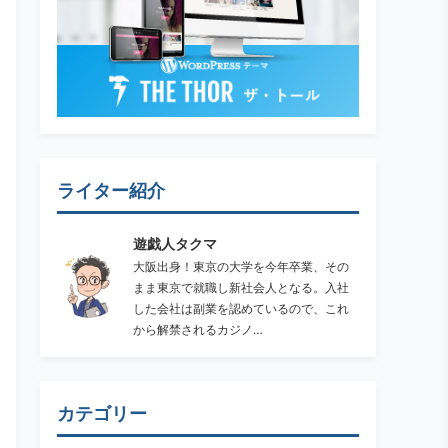
ライター紹介
遊戯人タクマ
大阪出身！東京の大学を今年卒業、その
まま東京で就職し新社会人となる。入社
した会社は副業を認めているので、これ
から解禁されるカジノ…
カテゴリー