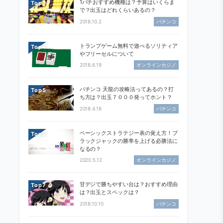
1パチおすすめ機種は？予算はいくらま
Top
で？出玉はどれくらいあるの？
2018.10.2
パチンコ
トランプゲーム無料で遊べるソリティア
Top
やフリーセルについて
2018.6.19
オンラインカジノ
パチンコ 天龍の攻略法ってあるの？打
Top
ち方は？出玉７０００発ってホント？
2018.4.18
パチンコ
ベーシックストラテジー表の覚え方！ブ
Top
ラックジャックの勝率を上げる必勝法に
なるの？
2020.5.12
オンラインカジノ
甘デジで勝ちやすい台は？おすすめ理由
Top
は？出玉とスペックは？
2018.10.10
パチンコ