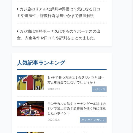
カジ旅のリアルな評判や評価は？気になる口コ
ミや違法性、詐欺行為は無いかまで徹底解説
カジ旅は無料ボーナスはあるの？ボーナスの出
金、入金条件や口コミや評判をまとめました。
人気記事ランキング
1パチで勝つ方法は？台選びと立ち回り
Top
方と軍資金ではないでしょうか？
2018.7.19
パチンコ
モンテカルロ法やマーチンゲール法はカ
Top
ジノで禁止行為？必勝法を使う時に注意
したいポイント
2020.5.4
オンラインカジノ