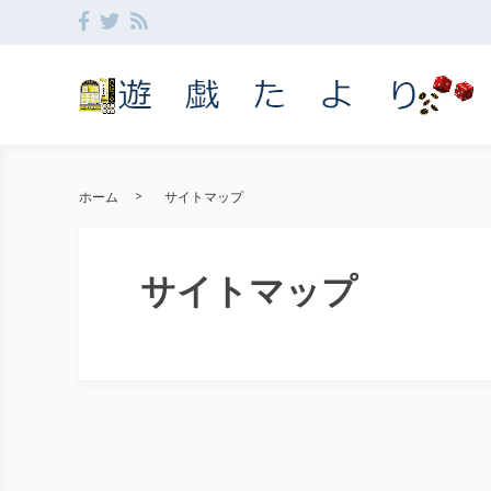
ホーム
サイトマップ
サイトマップ