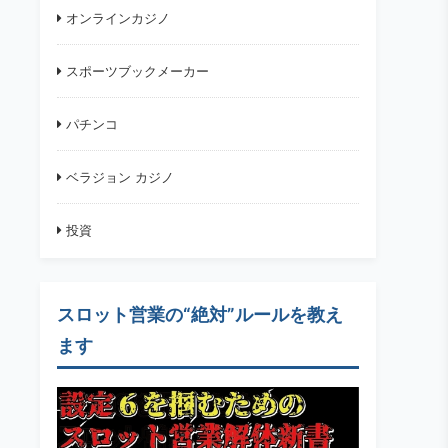
オンラインカジノ
スポーツブックメーカー
パチンコ
ベラジョン カジノ
投資
スロット営業の“絶対”ルールを教え
ます