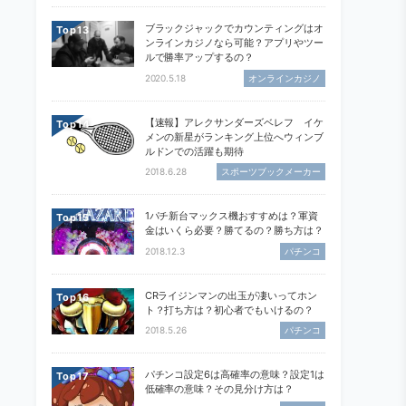
ブラックジャックでカウンティングはオ
Top
ンラインカジノなら可能？アプリやツー
ルで勝率アップするの？
2020.5.18
オンラインカジノ
【速報】アレクサンダーズベレフ イケ
Top
メンの新星がランキング上位へウィンブ
ルドンでの活躍も期待
2018.6.28
スポーツブックメーカー
1パチ新台マックス機おすすめは？軍資
Top
金はいくら必要？勝てるの？勝ち方は？
2018.12.3
パチンコ
CRライジンマンの出玉が凄いってホン
Top
ト？打ち方は？初心者でもいけるの？
2018.5.26
パチンコ
パチンコ設定6は高確率の意味？設定1は
Top
低確率の意味？その見分け方は？