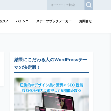
カジノ
パチンコ
スポーツブックメーカー
お問合せ
結果にこだわる人のWordPressテー
マの決定版！