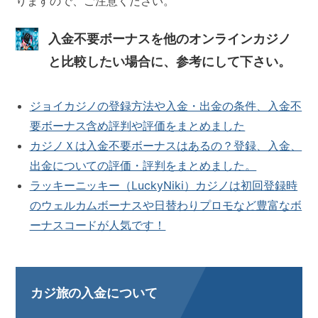
りますので、ご注意ください。
入金不要ボーナスを他のオンラインカジノ
と比較したい場合に、参考にして下さい。
ジョイカジノの登録方法や入金・出金の条件、入金不
要ボーナス含め評判や評価をまとめました
カジノＸは入金不要ボーナスはあるの？登録、入金、
出金についての評価・評判をまとめました。
ラッキーニッキー（LuckyNiki）カジノは初回登録時
のウェルカムボーナスや日替わりプロモなど豊富なボ
ーナスコードが人気です！
カジ旅の入金について