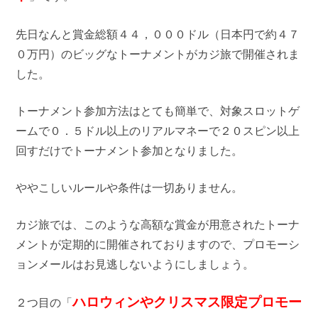
先日なんと賞金総額４４，０００ドル（日本円で約４７
０万円）のビッグなトーナメントがカジ旅で開催されま
した。
トーナメント参加方法はとても簡単で、対象スロットゲ
ームで０．５ドル以上のリアルマネーで２０スピン以上
回すだけでトーナメント参加となりました。
ややこしいルールや条件は一切ありません。
カジ旅では、このような高額な賞金が用意されたトーナ
メントが定期的に開催されておりますので、プロモーシ
ョンメールはお見逃しないようにしましょう。
ハロウィンやクリスマス限定プロモー
２つ目の「