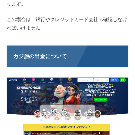
ります。
この場合は、銀行やクレジットカード会社へ確認しなけ
ればいけません。
カジ旅の出金について