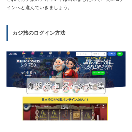
インへと進んでいきましょう。
カジ旅のログイン方法