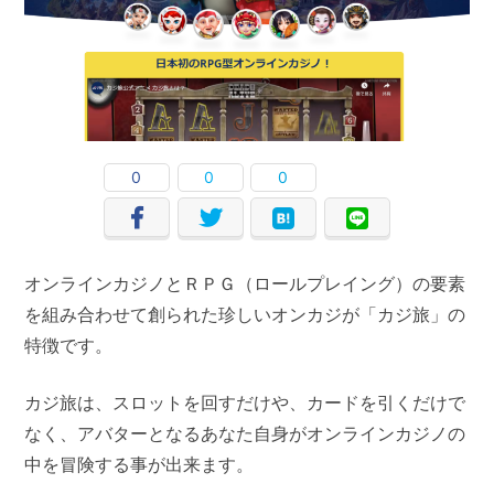
0
0
0
オンラインカジノとＲＰＧ（ロールプレイング）の要素
を組み合わせて創られた珍しいオンカジが「カジ旅」の
特徴です。
カジ旅は、スロットを回すだけや、カードを引くだけで
なく、アバターとなるあなた自身がオンラインカジノの
中を冒険する事が出来ます。