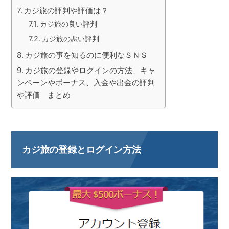
カジ旅の評判や評価は？
カジ旅の良い評判
カジ旅の悪い評判
カジ旅の事を知るのに便利なＳＮＳ
カジ旅の登録やログインの方法、キャ
ンペーンやボーナス、入金や出金の評判
や評価 まとめ
カジ旅の登録とログイン方法