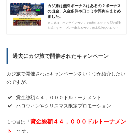
カジ旅は無料ボーナスはあるの？ボーナス
の出金、入金条件や口コミや評判をまとめ
ました。
カジ旅は、オンラインカジノでは珍しいＲＰＧ型の運営
方式ですが、プレー出来るカジノは本格的なスロット、
過去にカジ旅で開催されたキャンペーン
カジ旅で開催されたキャンペーンをいくつか紹介したい
のですが、
賞金総額４４，０００ドルトーナメント
ハロウィンやクリスマス限定プロモーション
賞金総額４４，０００ドルトーナメン
１つ目は「
ト
」です。