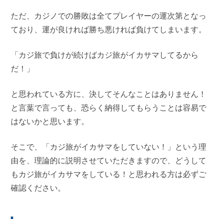
ただ、カジノでの勝敗は全てプレイヤーの運次第となっ
ており、運が良ければ勝ち悪ければ負けてしまいます。
「カジ旅で負けが続けばカジ旅がイカサマしてるから
だ！」
と思われている方に、決してそんなことはありません！
と言葉で言っても、恐らく納得してもらうことは容易で
はないかと思います。
そこで、「カジ旅がイカサマをしていない！」という理
由を、理論的に説明させていただきますので、どうして
もカジ旅がイカサマをしている！と思われる方は必ずご
確認ください。