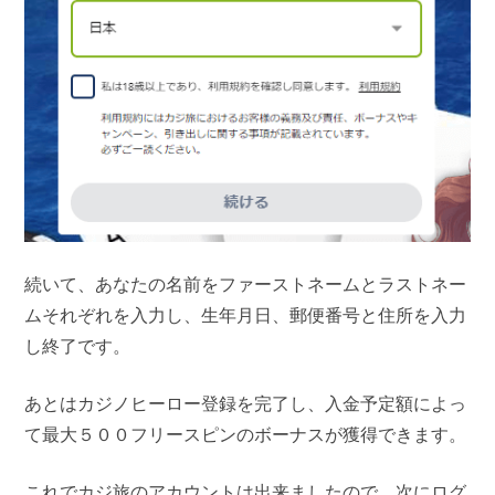
続いて、あなたの名前をファーストネームとラストネー
ムそれぞれを入力し、生年月日、郵便番号と住所を入力
し終了です。
あとはカジノヒーロー登録を完了し、入金予定額によっ
て最大５００フリースピンのボーナスが獲得できます。
これでカジ旅のアカウントは出来ましたので、次にログ