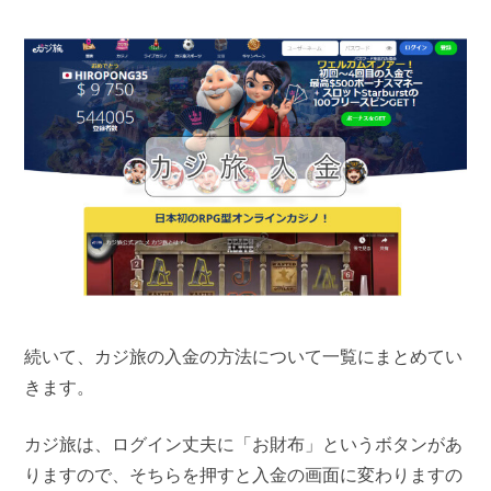
続いて、カジ旅の入金の方法について一覧にまとめてい
きます。
カジ旅は、ログイン丈夫に「お財布」というボタンがあ
りますので、そちらを押すと入金の画面に変わりますの