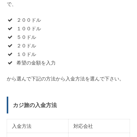
で、
２００ドル
１００ドル
５０ドル
２０ドル
１０ドル
希望の金額を入力
から選んで下記の方法から入金方法を選んで下さい。
カジ旅の入金方法
入金方法
対応会社