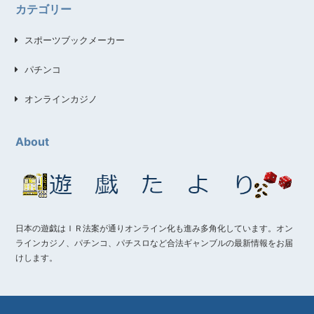
カテゴリー
スポーツブックメーカー
パチンコ
オンラインカジノ
About
日本の遊戯はＩＲ法案が通りオンライン化も進み多角化しています。オン
ラインカジノ、パチンコ、パチスロなど合法ギャンブルの最新情報をお届
けします。