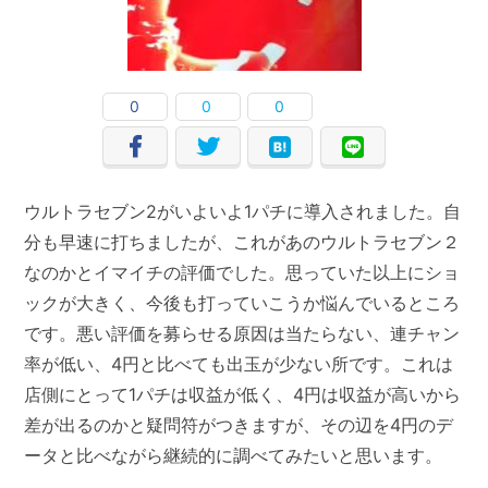
0
0
0
ウルトラセブン2がいよいよ1パチに導入されました。自
分も早速に打ちましたが、これがあのウルトラセブン２
なのかとイマイチの評価でした。思っていた以上にショ
ックが大きく、今後も打っていこうか悩んでいるところ
です。悪い評価を募らせる原因は当たらない、連チャン
率が低い、4円と比べても出玉が少ない所です。これは
店側にとって1パチは収益が低く、4円は収益が高いから
差が出るのかと疑問符がつきますが、その辺を4円のデ
ータと比べながら継続的に調べてみたいと思います。