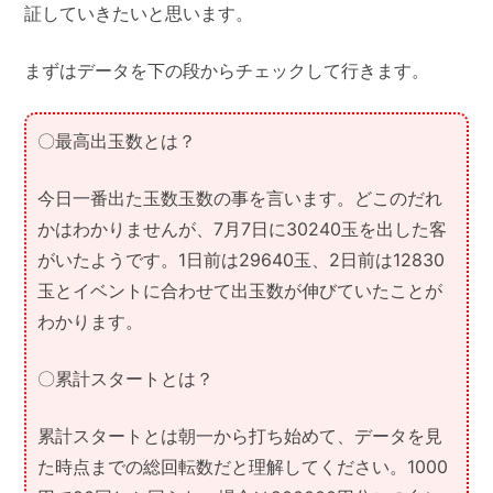
証していきたいと思います。
まずはデータを下の段からチェックして行きます。
〇最高出玉数とは？
今日一番出た玉数玉数の事を言います。どこのだれ
かはわかりませんが、7月7日に30240玉を出した客
がいたようです。1日前は29640玉、2日前は12830
玉とイベントに合わせて出玉数が伸びていたことが
わかります。
〇累計スタートとは？
累計スタートとは朝一から打ち始めて、データを見
た時点までの総回転数だと理解してください。1000