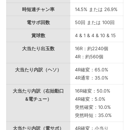
時短連チャン率
14.5% または 26.9%
電サポ回数
50回 または 100回
賞球数
4 & 1 & 4 & 10 & 15
大当たり出玉数
16R：約2240個
4R：約560個
大当たり内訳（ヘソ）
4R確変：65.0%
4R通常：35.0%
大当たり内訳（右始動口
16R確変：50.0%
&電チュー）
4R確変：5.0%
突然確変：10.0%
突然時短：35.0%
大当たり内訳（電サポ）
4R確変：小当り