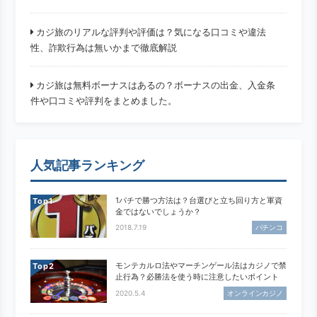
カジ旅のリアルな評判や評価は？気になる口コミや違法
性、詐欺行為は無いかまで徹底解説
カジ旅は無料ボーナスはあるの？ボーナスの出金、入金条
件や口コミや評判をまとめました。
人気記事ランキング
1パチで勝つ方法は？台選びと立ち回り方と軍資
Top
金ではないでしょうか？
2018.7.19
パチンコ
モンテカルロ法やマーチンゲール法はカジノで禁
Top
止行為？必勝法を使う時に注意したいポイント
2020.5.4
オンラインカジノ