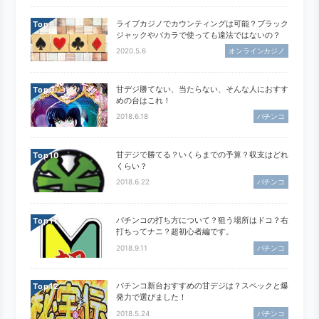
ライブカジノでカウンティングは可能？ブラック
Top
ジャックやバカラで使っても違法ではないの？
2020.5.6
オンラインカジノ
甘デジ勝てない、当たらない、そんな人におすす
Top
めの台はこれ！
2018.6.18
パチンコ
甘デジで勝てる？いくらまでの予算？収支はどれ
Top
くらい？
2018.6.22
パチンコ
パチンコの打ち方について？狙う場所はドコ？右
Top
打ちってナニ？超初心者編です。
2018.9.11
パチンコ
パチンコ新台おすすめの甘デジは？スペックと爆
Top
発力で選びました！
2018.5.24
パチンコ