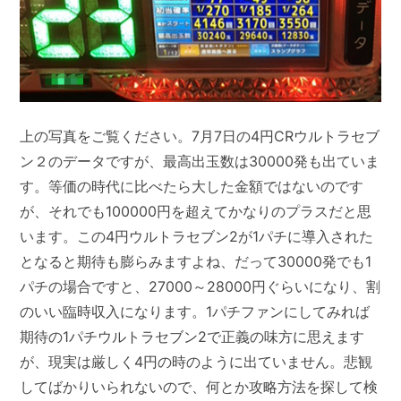
上の写真をご覧ください。7月7日の4円CRウルトラセブ
ン２のデータですが、最高出玉数は30000発も出ていま
す。等価の時代に比べたら大した金額ではないのです
が、それでも100000円を超えてかなりのプラスだと思
います。この4円ウルトラセブン2が1パチに導入された
となると期待も膨らみますよね、だって30000発でも1
パチの場合ですと、27000～28000円ぐらいになり、割
のいい臨時収入になります。1パチファンにしてみれば
期待の1パチウルトラセブン2で正義の味方に思えます
が、現実は厳しく4円の時のように出ていません。悲観
してばかりいられないので、何とか攻略方法を探して検