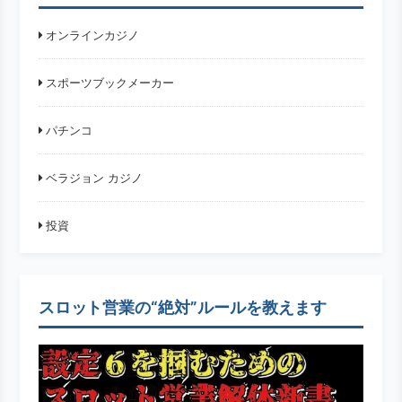
オンラインカジノ
スポーツブックメーカー
パチンコ
ベラジョン カジノ
投資
スロット営業の“絶対”ルールを教えます