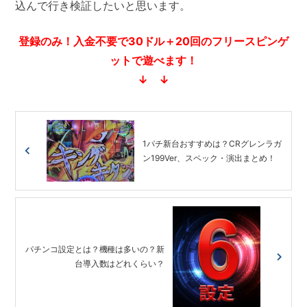
込んで行き検証したいと思います。
登録のみ！入金不要で30ドル＋20回のフリースピンゲ
ットで遊べます！
↓ ↓
1パチ新台おすすめは？CRグレンラガ
ン199Ver、スペック・演出まとめ！
パチンコ設定とは？機種は多いの？新
台導入数はどれくらい？