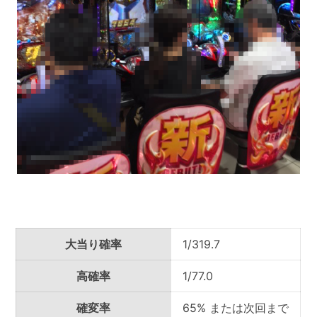
大当り確率
1/319.7
高確率
1/77.0
確変率
65% または次回まで