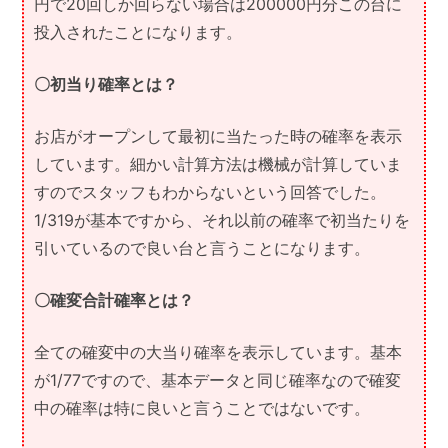
円で20回しか回らない場合は200000円分この台に
投入されたことになります。
〇初当り確率とは？
お店がオープンして最初に当たった時の確率を表示
しています。細かい計算方法は機械が計算していま
すのでスタッフもわからないという回答でした。
1/319が基本ですから、それ以前の確率で初当たりを
引いているので良い台と言うことになります。
〇確変合計確率とは？
全ての確変中の大当り確率を表示しています。基本
が1/77ですので、基本データと同じ確率なので確変
中の確率は特に良いと言うことではないです。