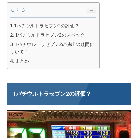
もくじ
1パチウルトラセブン2の評価？
1パチウルトラセブン2のスペック！
1パチウルトラセブン2の演出の疑問に
ついて！
まとめ
1パチウルトラセブン2の評価？