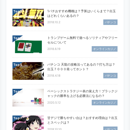
1パチおすすめ機種は？予算はいくらまで？出玉
Top
はどれくらいあるの？
2018.10.2
パチンコ
トランプゲーム無料で遊べるソリティアやフリー
Top
セルについて
2018.6.19
オンラインカジノ
パチンコ 天龍の攻略法ってあるの？打ち方は？
Top
出玉７０００発ってホント？
2018.4.18
パチンコ
ベーシックストラテジー表の覚え方！ブラックジ
Top
ャックの勝率を上げる必勝法になるの？
2020.5.12
オンラインカジノ
甘デジで勝ちやすい台は？おすすめ理由は？出玉
Top
とスペックは？
2018.10.10
パチンコ