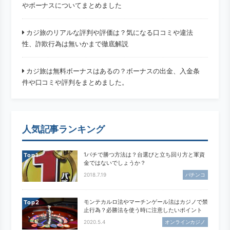
やボーナスについてまとめました
カジ旅のリアルな評判や評価は？気になる口コミや違法
性、詐欺行為は無いかまで徹底解説
カジ旅は無料ボーナスはあるの？ボーナスの出金、入金条
件や口コミや評判をまとめました。
人気記事ランキング
1パチで勝つ方法は？台選びと立ち回り方と軍資
Top
金ではないでしょうか？
2018.7.19
パチンコ
モンテカルロ法やマーチンゲール法はカジノで禁
Top
止行為？必勝法を使う時に注意したいポイント
2020.5.4
オンラインカジノ