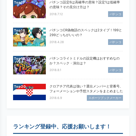
パチンコ設定6は高確率の意味？設定1は低確率
Top
の意味？その見分け方は？
2018.7.12
パチンコ
パチンコCR偽物語のスペックは2タイプ！199と
Top
299どっちがいいの？
2018.4.28
パチンコ
パチンコライトミドルの設定機はおすすめなの
Top
か？スペック・演出は？
2018.8.1
パチンコ
クロアチア代表は強い？選出メンバーと背番号、
Top
フォーメーションや予想スタメンをまとめました
2018.6.9
スポーツブックメーカー
ランキング登録中、応援お願いします！