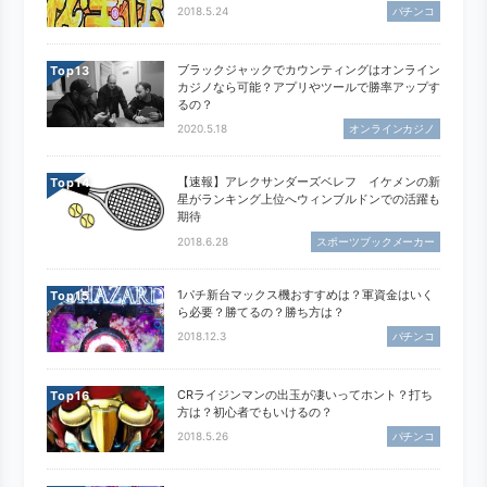
2018.5.24
パチンコ
ブラックジャックでカウンティングはオンライン
Top
カジノなら可能？アプリやツールで勝率アップす
るの？
2020.5.18
オンラインカジノ
【速報】アレクサンダーズベレフ イケメンの新
Top
星がランキング上位へウィンブルドンでの活躍も
期待
2018.6.28
スポーツブックメーカー
1パチ新台マックス機おすすめは？軍資金はいく
Top
ら必要？勝てるの？勝ち方は？
2018.12.3
パチンコ
CRライジンマンの出玉が凄いってホント？打ち
Top
方は？初心者でもいけるの？
2018.5.26
パチンコ