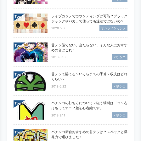
ライブカジノでカウンティングは可能？ブラック
Top
ジャックやバカラで使っても違法ではないの？
2020.5.6
オンラインカジノ
甘デジ勝てない、当たらない、そんな人におすす
Top
めの台はこれ！
2018.6.18
パチンコ
甘デジで勝てる？いくらまでの予算？収支はどれ
Top
くらい？
2018.6.22
パチンコ
パチンコの打ち方について？狙う場所はドコ？右
Top
打ちってナニ？超初心者編です。
2018.9.11
パチンコ
パチンコ新台おすすめの甘デジは？スペックと爆
Top
発力で選びました！