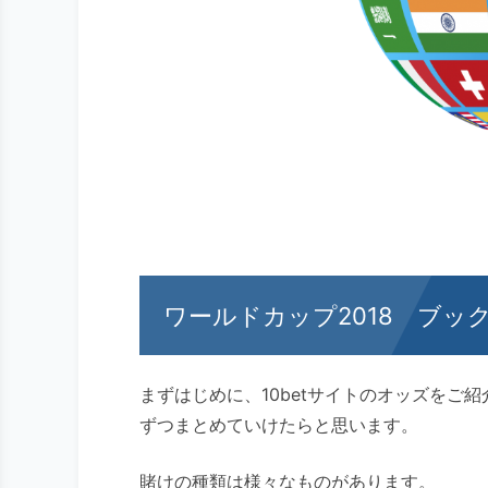
ワールドカップ2018 ブッ
まずはじめに、10betサイトのオッズをご
ずつまとめていけたらと思います。
賭けの種類は様々なものがあります。