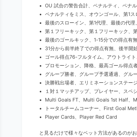
OU 試合の警告合計、ペナルティ、ペナ
ペナルティをミス、オウンゴール、第1ス
最後のスローイン、第1代理、最後の代理
第１フリーキック、第１フリーキック、
最後のゴールキック、1-15分での得点有無
31分から前半終了での得点有無、後半開始
ゴール得点76-フルタイム、アウトライト
プロモーション、降格、最高ゴール得点
グループ勝者、グループ予選通過、グル
決勝戦出場者、エリミネーションステージ
１対１マッチアップ、プレイヤー、スペ
Multi Goals FT、Multi Goals 1st Half、Mu
トータルチームコーナー、First Goal Meth
Player Cards、Player Red Card
と見るだけで様々なベット方法があるのがお