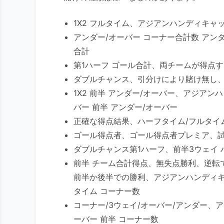
1X2 フルタイム、アジアンハンディキャ
アンダー/オーバー コーナー合計数 アン
合計
第1ハーフ ゴール合計、両チームが得点
ダブルチャンス、引分けにより賭け無し、
1X2 前半 アンダー/オーバー、アジアン
バー 前半 アンダー/オーバー
正確な得点結果、ハーフタイム/フルタイ
ゴール得点者、ゴール得点者プレミア、試
ダブルチャンス第1ハーフ、前半3ウェイ
前半 チーム合計得点、無失点勝利、逆転
前半か後半での勝利、アジアンハンディキ
タイム コーナー数
コーナー/3ウェイ/オーバー/アンダー、
ーバー 前半 コーナー数