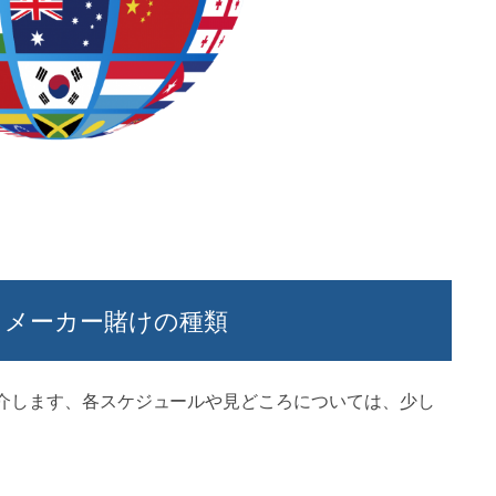
クメーカー賭けの種類
紹介します、各スケジュールや見どころについては、少し