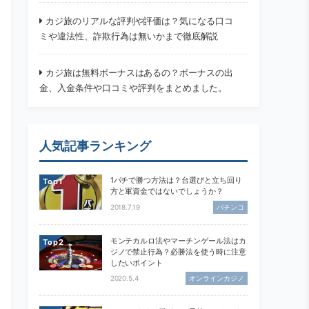
カジ旅のリアルな評判や評価は？気になる口コ
ミや違法性、詐欺行為は無いかまで徹底解説
カジ旅は無料ボーナスはあるの？ボーナスの出
金、入金条件や口コミや評判をまとめました。
人気記事ランキング
1パチで勝つ方法は？台選びと立ち回り
Top
方と軍資金ではないでしょうか？
2018.7.19
パチンコ
モンテカルロ法やマーチンゲール法はカ
Top
ジノで禁止行為？必勝法を使う時に注意
したいポイント
2020.5.4
オンラインカジノ