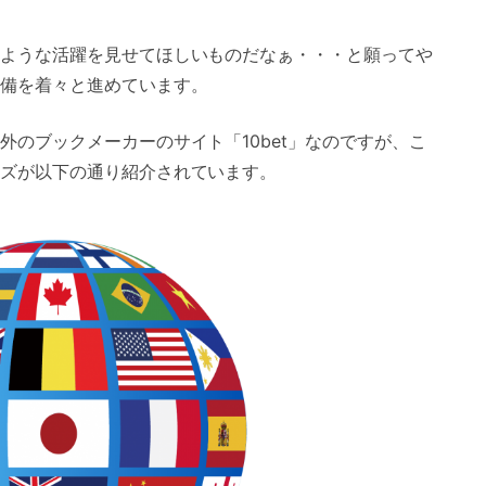
ような活躍を見せてほしいものだなぁ・・・と願ってや
備を着々と進めています。
のブックメーカーのサイト「10bet」なのですが、こ
ズが以下の通り紹介されています。