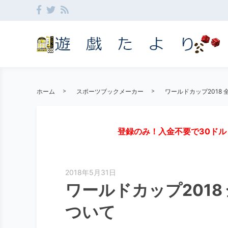
ホーム
スポーツブックメーカー
ワールドカップ2018
登録のみ！入金不要で30ドル
2018年5月31日
ワールドカップ201
ついて