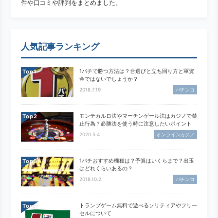
件や口コミや評判をまとめました。
人気記事ランキング
1パチで勝つ方法は？台選びと立ち回り方と軍資
Top
金ではないでしょうか？
2018.7.19
パチンコ
モンテカルロ法やマーチンゲール法はカジノで禁
Top
止行為？必勝法を使う時に注意したいポイント
2020.5.4
オンラインカジノ
1パチおすすめ機種は？予算はいくらまで？出玉
Top
はどれくらいあるの？
2018.10.2
パチンコ
トランプゲーム無料で遊べるソリティアやフリー
Top
セルについて