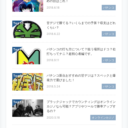
めの台はこれ！
2018.6.18
パチンコ
甘デジで勝てる？いくらまでの予算？収支はどれ
Top
くらい？
2018.6.22
パチンコ
パチンコの打ち方について？狙う場所はドコ？右
Top
打ちってナニ？超初心者編です。
2018.9.11
パチンコ
パチンコ新台おすすめの甘デジは？スペックと爆
Top
発力で選びました！
2018.5.24
パチンコ
ブラックジャックでカウンティングはオンライン
Top
カジノなら可能？アプリやツールで勝率アップす
るの？
2020.5.18
オンラインカジノ