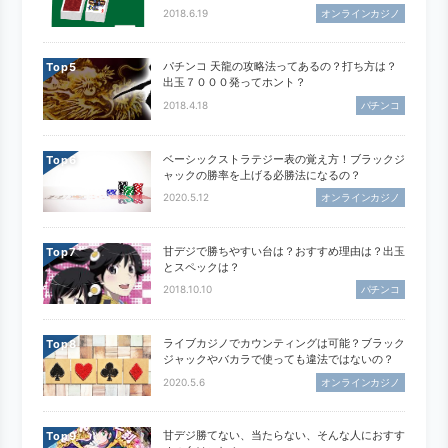
2018.6.19
オンラインカジノ
パチンコ 天龍の攻略法ってあるの？打ち方は？
Top
出玉７０００発ってホント？
2018.4.18
パチンコ
ベーシックストラテジー表の覚え方！ブラックジ
Top
ャックの勝率を上げる必勝法になるの？
2020.5.12
オンラインカジノ
甘デジで勝ちやすい台は？おすすめ理由は？出玉
Top
とスペックは？
2018.10.10
パチンコ
ライブカジノでカウンティングは可能？ブラック
Top
ジャックやバカラで使っても違法ではないの？
2020.5.6
オンラインカジノ
甘デジ勝てない、当たらない、そんな人におすす
Top