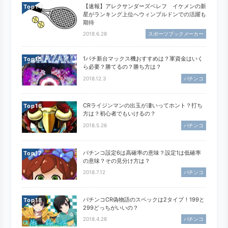
【速報】アレクサンダーズベレフ イケメンの新
Top
星がランキング上位へウィンブルドンでの活躍も
期待
2018.6.28
スポーツブックメーカー
1パチ新台マックス機おすすめは？軍資金はいく
Top
ら必要？勝てるの？勝ち方は？
2018.12.3
パチンコ
CRライジンマンの出玉が凄いってホント？打ち
Top
方は？初心者でもいけるの？
2018.5.26
パチンコ
パチンコ設定6は高確率の意味？設定1は低確率
Top
の意味？その見分け方は？
2018.7.12
パチンコ
パチンコCR偽物語のスペックは2タイプ！199と
Top
299どっちがいいの？
2018.4.28
パチンコ